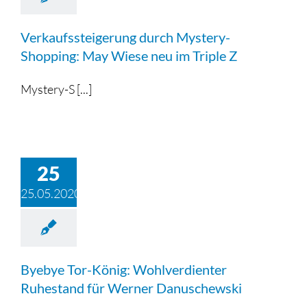
Triple Z-Blog
Verkaufssteigerung durch Mystery-
Über uns
Shopping: May Wiese neu im Triple Z
Mystery-S [...]
25
25.05.2020
Byebye Tor-König: Wohlverdienter
Ruhestand für Werner Danuschewski