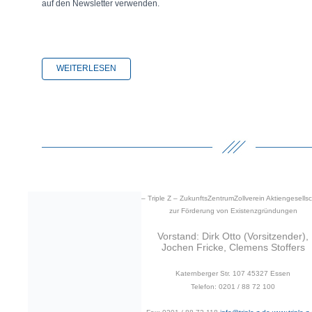
auf den Newsletter verwenden.
WEITERLESEN
– Triple Z –
ZukunftsZentrumZollverein
Aktiengesellsc
zur Förderung von Existenzgründungen
Vorstand: Dirk Otto (Vorsitzender),
Jochen Fricke, Clemens Stoffers
Katernberger Str. 107
45327 Essen
Telefon: 0201 / 88 72 100