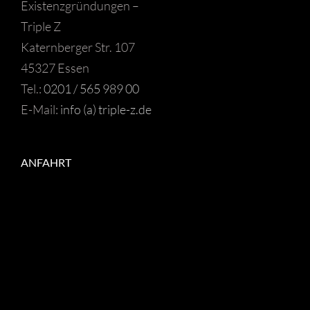
Existenzgründungen –
Triple Z
Katernberger Str. 107
45327 Essen
Tel.:
0201 / 565 989 00
E-Mail:
info (a) triple-z.de
ANFAHRT