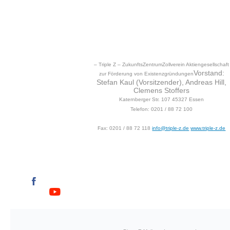
– Triple Z –
ZukunftsZentrumZollverein
Aktiengesellschaft
Vorstand:
zur Förderung von Existenzgründungen
Stefan Kaul (Vorsitzender),
Andreas Hill,
Clemens Stoffers
Katernberger Str. 107
45327 Essen
Telefon: 0201 / 88 72 100
Fax: 0201 / 88 72 118
info@triple-z.de
www.triple-z.de