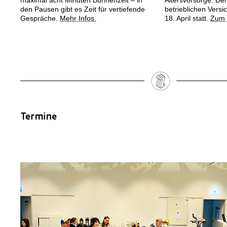
maximal acht Minuten Bühnenzeit – in
Altersvorsorge. De
den Pausen gibt es Zeit für vertiefende
betrieblichen Vers
Gespräche.
Mehr Infos.
18. April statt.
Zum 