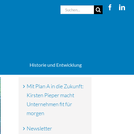
Suche
nach:
Historie und Entwicklung
Mit Plan A in die Zukunft:
Kirsten Pieper macht
Unternehmen fit für
morgen
Newsletter