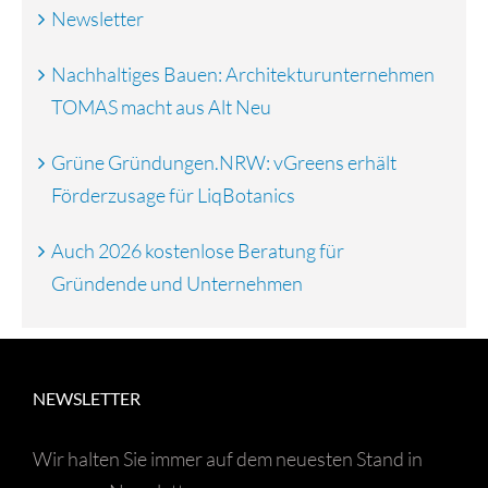
Newsletter
Nachhaltiges Bauen: Architekturunternehmen
TOMAS macht aus Alt Neu
Grüne Gründungen.NRW: vGreens erhält
Förderzusage für LiqBotanics
Auch 2026 kostenlose Beratung für
Gründende und Unternehmen
NEWSLETTER
Wir halten Sie immer auf dem neuesten Stand in