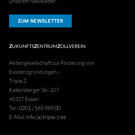
unserem Newsletter.
ZUM NEWSLETTER
Z
UKUNFTS
Z
ENTRUM
Z
OLLVEREIN
Aktiengesellschaft zur Förderung von
Existenzgründungen –
Triple Z
Katernberger Str. 107
45327 Essen
Tel.:
0201 / 565 989 00
E-Mail:
info (a) triple-z.de