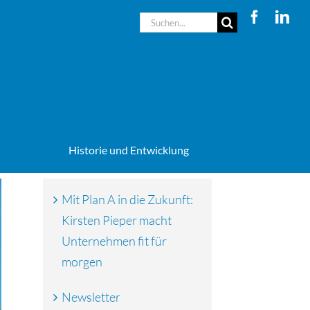
Suche
nach:
Historie und Entwicklung
Mit Plan A in die Zukunft:
Kirsten Pieper macht
Unternehmen fit für
morgen
Newsletter