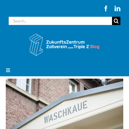
Zum
Inhalt
Suche
springen
nach:
Toggle
Navigation
zurück zur Triple Z-Website
Aktuelles
Unternehmen auf Zollverein 4/5/11