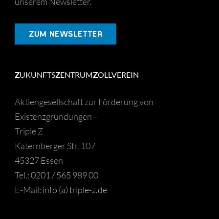
unserem Newsletter.
ZUM NEWSLETTER
Z
UKUNFTS
Z
ENTRUM
Z
OLLVEREIN
Aktiengesellschaft zur Förderung von
Existenzgründungen –
Triple Z
Katernberger Str. 107
45327 Essen
Tel.:
0201 / 565 989 00
E-Mail:
info (a) triple-z.de