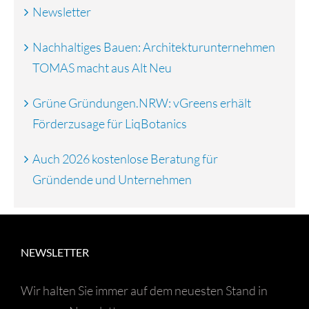
Newsletter
Nachhaltiges Bauen: Architekturunternehmen
TOMAS macht aus Alt Neu
Grüne Gründungen.NRW: vGreens erhält
Förderzusage für LiqBotanics
Auch 2026 kostenlose Beratung für
Gründende und Unternehmen
NEWSLETTER
Wir halten Sie immer auf dem neuesten Stand in