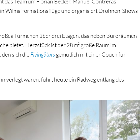
nt das Team um Florian Becker, Manuel Contreras
n Wilms Formationsflüge und organisiert Drohnen-Shows
 großes Türmchen über drei Etagen, das neben Büroräumen
che bietet. Herzstück ist der 28 m² große Raum im
den sich die
FlyingStars
gemütlich mit einer Couch für
n verlegt waren, führt heute ein Radweg entlang des