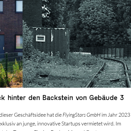
ick hinter den Backstein von Gebäude 3
ieser Geschäftsidee hat die
FlyingStars GmbH
im Jahr 2023
klusiv an junge, innovative Startups vermietet wird. Im