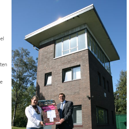
el
rten
ie