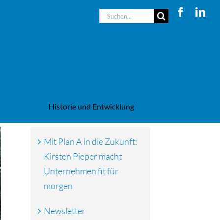
Suche
nach:
Historie und Entwicklung
Mit Plan A in die Zukunft:
Kirsten Pieper macht
Unternehmen fit für
morgen
Newsletter