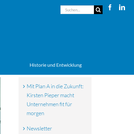
Suche
nach:
Historie und Entwicklung
Mit Plan A in die Zukunft:
Kirsten Pieper macht
Unternehmen fit für
morgen
Newsletter