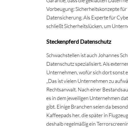
Garantie, dass die geklauten Daten h
Vorbeugung: Sicherheitskonzepte für
Datensicherung. Als Experte für Cybe
schließt Sicherheitslücken, um Unter
Steckenpferd Datenschutz
Schwachstellen ist auch Johannes Schw
Datenschutz spezialisiert. Als exter
Unternehmen, wofür sich dort sonst ei
„Das ist vielen Unternehmen zu aufwän
Rechtsanwalt. Nach einer Bestandsau
es in dem jeweiligen Unternehmen dat
gibt. Einige Branchen seien da besonde
Kaffeepads her, die später in Flugze
deshalb regelmäßig ein Terrorscreenin