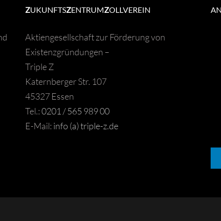
Z
UKUNFTS
Z
ENTRUM
Z
OLLVEREIN
A
nd
Aktiengesellschaft zur Förderung von
Existenzgründungen –
Triple Z
Katernberger Str. 107
45327 Essen
Tel.:
0201 / 565 989 00
E-Mail:
info (a) triple-z.de