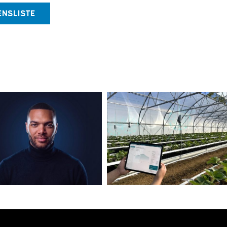
ENSLISTE
Mit Plan A in die
Erfolgreiche
Zukunft: Kirsten
Finanzierungsrunde:
Pieper macht
vGreens startet
Unternehmen fit für
globalen Rollout
morgen