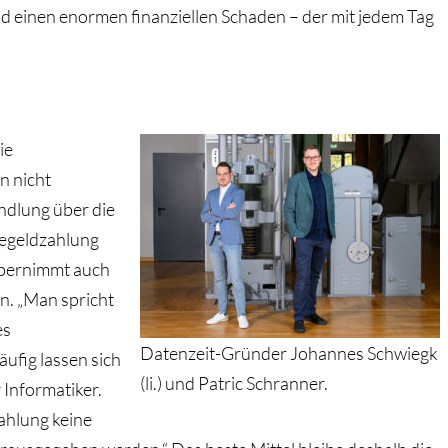
nd einen enormen finanziellen Schaden – der mit jedem Tag
ie
n nicht
andlung über die
segeldzahlung
übernimmt auch
n. „Man spricht
es
Datenzeit-Gründer Johannes Schwiegk
ufig lassen sich
(li.) und Patric Schranner.
 Informatiker.
zahlung keine