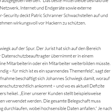
erausgegeben werden.“ Das beste Mittel bleibe deshalb die
 Netzwerk, Internet und Endgeräte sowie externe
r-Security deckt Patric Schranner Schwachstellen auf und
nehmen wirkungsvoll vor Hackern zu schützen.
iegk auf der Spur. Der Jurist hat sich auf den Bereich
ner Datenschutzbeauftragter übernimmt er in einem
ne Mitarbeiterin oder ein Mitarbeiter weiterbilden müsste.
dig – für mich ist es ein spannendes Themenfeld“, sagt der
fnahme beschäftigt sich Johannes Schwiegk damit, worauf
enschutzrechtlich ankommt – und wo es aktuell Defizite
rs heikel. „Einer unserer Kunden stellt beispielsweise
ugen verwendet werden. Die gesamte Belegschaft muss
g durchlaufen, wobei hochsensible Daten anfallen.“ Je nach