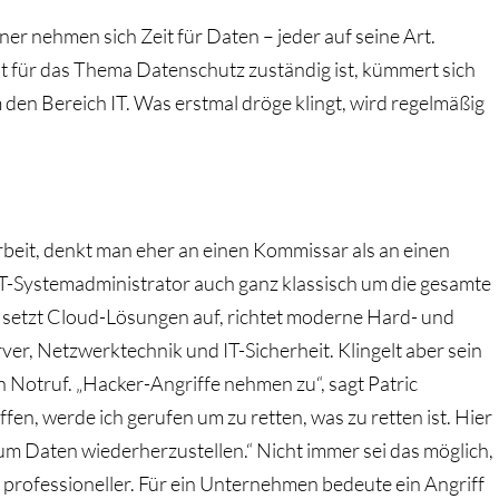
r nehmen sich Zeit für Daten – jeder auf seine Art.
 für das Thema Datenschutz zuständig ist, kümmert sich
den Bereich IT. Was erstmal dröge klingt, wird regelmäßig
rbeit, denkt man eher an einen Kommissar als an einen
IT-Systemadministrator auch ganz klassisch um die gesamte
 setzt Cloud-Lösungen auf, richtet moderne Hard- und
er, Netzwerktechnik und IT-Sicherheit. Klingelt aber sein
n Notruf. „Hacker-Angriffe nehmen zu“, sagt Patric
en, werde ich gerufen um zu retten, was zu retten ist. Hier
um Daten wiederherzustellen.“ Nicht immer sei das möglich,
rofessioneller. Für ein Unternehmen bedeute ein Angriff