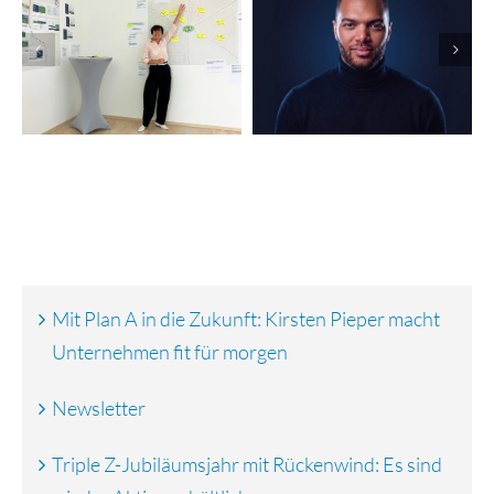
Erfolgreiche
Kampagnen:
Finanzierungsrunde:
Nevolion
vGreens startet
automatisiert
globalen Rollout
Marketing und
Vertrieb
Mit Plan A in die Zukunft: Kirsten Pieper macht
Unternehmen fit für morgen
Newsletter
Triple Z-Jubiläumsjahr mit Rückenwind: Es sind