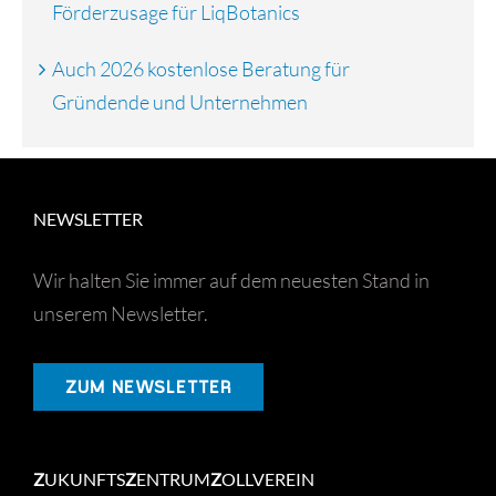
Förderzusage für LiqBotanics
Auch 2026 kostenlose Beratung für
Gründende und Unternehmen
NEWSLETTER
Wir halten Sie immer auf dem neuesten Stand in
unserem Newsletter.
ZUM NEWSLETTER
Z
UKUNFTS
Z
ENTRUM
Z
OLLVEREIN