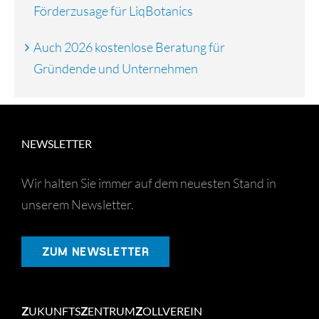
Förderzusage für LiqBotanics
Auch 2026 kostenlose Beratung für
Gründende und Unternehmen
NEWSLETTER
Wir halten Sie immer auf dem neuesten Stand in
unserem Newsletter.
ZUM NEWSLETTER
Z
UKUNFTS
Z
ENTRUM
Z
OLLVEREIN