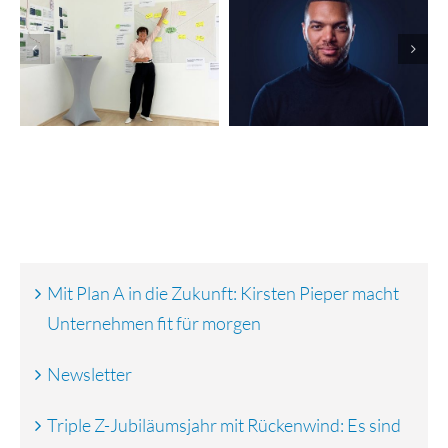
Erfolgreiche
Kampagnen:
Finanzierungsrunde:
Nevolion
vGreens startet
automatisiert
globalen Rollout
Marketing und
Vertrieb
Mit Plan A in die Zukunft: Kirsten Pieper macht
Unternehmen fit für morgen
Newsletter
Triple Z-Jubiläumsjahr mit Rückenwind: Es sind