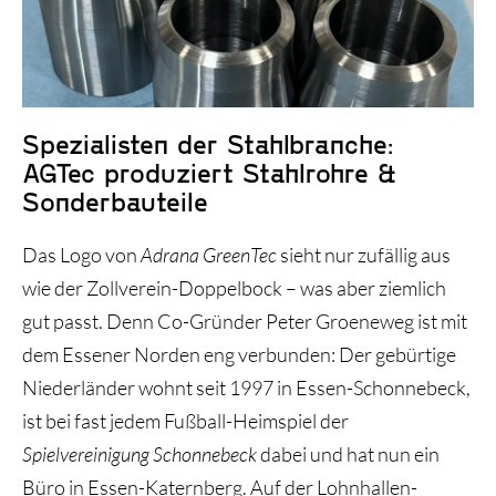
Historie und Entwicklung
Spezialisten der Stahlbranche:
AGTec produziert Stahlrohre &
Sonderbauteile
Das Logo von
Adrana GreenTec
sieht nur zufällig aus
wie der Zollverein-Doppelbock – was aber ziemlich
gut passt. Denn Co-Gründer Peter Groeneweg ist mit
dem Essener Norden eng verbunden: Der gebürtige
Niederländer wohnt seit 1997 in Essen-Schonnebeck,
ist bei fast jedem Fußball-Heimspiel der
Spielvereinigung Schonnebeck
dabei und hat nun ein
Büro in Essen-Katernberg. Auf der Lohnhallen-