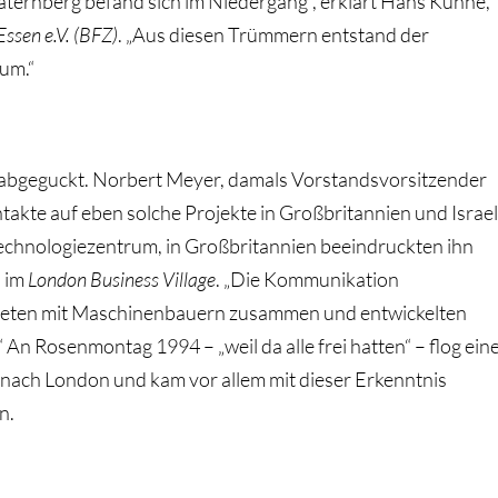
ternberg befand sich im Niedergang“, erklärt Hans Kühne,
ssen e.V. (BFZ)
. „Aus diesen Trümmern entstand der
um.“
abgeguckt. Norbert Meyer, damals Vorstandsvorsitzender
ntakte auf eben solche Projekte in Großbritannien und Israel
n Technologiezentrum, in Großbritannien beeindruckten ihn
s im
London Business Village
. „Die Kommunikation
eiteten mit Maschinenbauern zusammen und entwickelten
 An Rosenmontag 1994 – „weil da alle frei hatten“ – flog ein
nach London und kam vor allem mit dieser Erkenntnis
n.