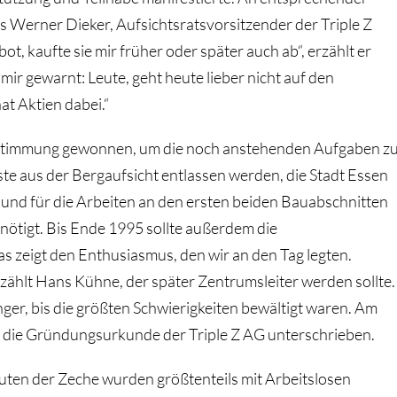
Werner Dieker, Aufsichtsratsvorsitzender der Triple Z
ot, kaufte sie mir früher oder später auch ab“, erzählt er
 mir gewarnt: Leute, geht heute lieber nicht auf den
t Aktien dabei.“
ustimmung gewonnen, um die noch anstehenden Aufgaben z
te aus der Bergaufsicht entlassen werden, die Stadt Essen
nd für die Arbeiten an den ersten beiden Bauabschnitten
ötigt. Bis Ende 1995 sollte außerdem die
as zeigt den Enthusiasmus, den wir an den Tag legten.
erzählt Hans Kühne, der später Zentrumsleiter werden sollte.
nger, bis die größten Schwierigkeiten bewältigt waren. Am
 die Gründungsurkunde der Triple Z AG unterschrieben.
uten der Zeche wurden größtenteils mit Arbeitslosen