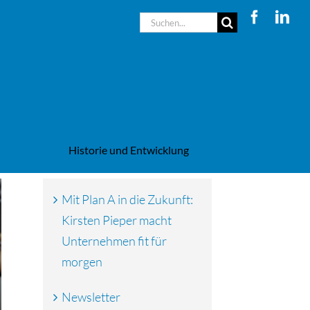
Suche
nach:
Historie und Entwicklung
Mit Plan A in die Zukunft:
Kirsten Pieper macht
Unternehmen fit für
morgen
Newsletter