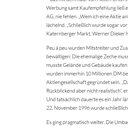
Werbung samt Kaufempfehlung ließ es 
AG, nie fehlen. „Wem ich eine Aktie anb
lächelnd. „Schließlich wurde sogar vor
Katernberger Markt, Werner Dieker ha
Peu à peu wurden Mitstreiter und Z
bewältigen: Die ehemalige Zeche muss
musste Gelände und Gebäude kaufen u
wurden immerhin 10 Millionen DM ben
Aktiengesellschaft gegründet sein. „D
Rückblickend aber nicht realistisch“, 
Und tatsächlich dauerte es ein Jahr lä
22. November 1996 wurde schließlich
Es ging pragmatisch weiter. Die Umba