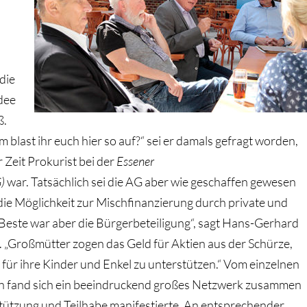
die
dee
ß.
 blast ihr euch hier so auf?“ sei er damals gefragt worden,
r Zeit Prokurist bei der
Essener
)
war. Tatsächlich sei die AG aber wie geschaffen gewesen
h die Möglichkeit zur Mischfinanzierung durch private und
 Beste war aber die Bürgerbeteiligung“, sagt Hans-Gerhard
 „Großmütter zogen das Geld für Aktien aus der Schürze,
für ihre Kinder und Enkel zu unterstützen.“ Vom einzelnen
en fand sich ein beeindruckend großes Netzwerk zusammen
tützung und Teilhabe manifestierte. An entsprechender