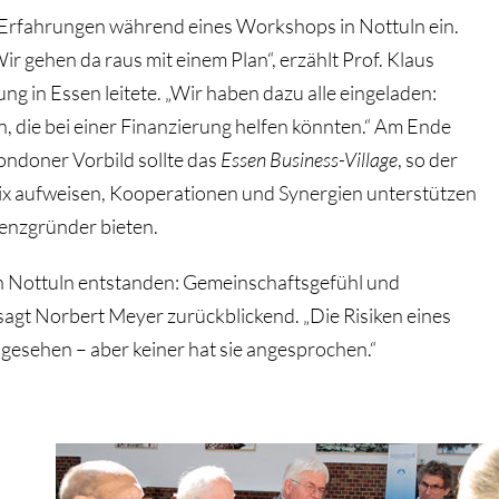
 Erfahrungen während eines Workshops in Nottuln ein.
Wir gehen da raus mit einem Plan“, erzählt Prof. Klaus
g in Essen leitete. „Wir haben dazu alle eingeladen:
, die bei einer Finanzierung helfen könnten.“ Am Ende
ondoner Vorbild sollte das
Essen Business-Village
, so der
mix aufweisen, Kooperationen und Synergien unterstützen
enzgründer bieten.
in Nottuln entstanden: Gemeinschaftsgefühl und
gt Norbert Meyer zurückblickend. „Die Risiken eines
gesehen – aber keiner hat sie angesprochen.“