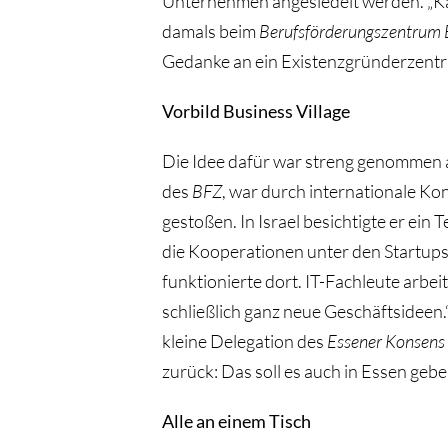
Unternehmen angesiedelt werden. „Ka
damals beim
Berufsförderungszentrum E
Gedanke an ein Existenzgründerzentr
Vorbild Business Village
Die Idee dafür war streng genommen 
des
BFZ
, war durch internationale Ko
gestoßen. In Israel besichtigte er ei
die Kooperationen unter den Startup
funktionierte dort. IT-Fachleute arb
schließlich ganz neue Geschäftsideen.“
kleine Delegation des
Essener Konsens
zurück: Das soll es auch in Essen gebe
Alle an einem Tisch