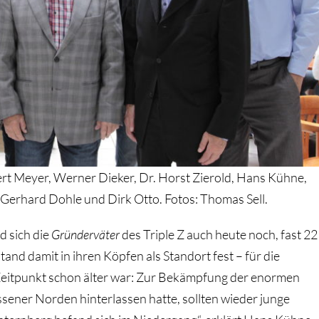
bert Meyer, Werner Dieker, Dr. Horst Zierold, Hans Kühne,
Gerhard Dohle und Dirk Otto. Fotos: Thomas Sell.
d sich die
Gründerväter
des Triple Z auch heute noch, fast 22
stand damit in ihren Köpfen als Standort fest – für die
Zeitpunkt schon älter war: Zur Bekämpfung der enormen
Essener Norden hinterlassen hatte, sollten wieder junge