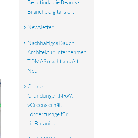
Beautinda die Beauty-
Branche digitalisiert
h
t
Newsletter
Nachhaltiges Bauen:
Architekturunternehmen
TOMAS macht aus Alt
Neu
Grüne
Gründungen.NRW:
vGreens erhält
Förderzusage für
LiqBotanics