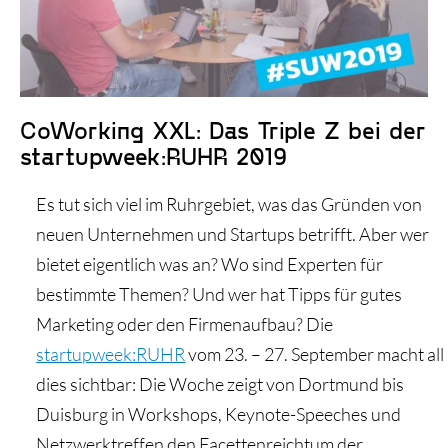
Historie und Entwicklung
CoWorking XXL: Das Triple Z bei der
startupweek:RUHR 2019
Es tut sich viel im Ruhrgebiet, was das Gründen von
neuen Unternehmen und Startups betrifft. Aber wer
bietet eigentlich was an? Wo sind Experten für
bestimmte Themen? Und wer hat Tipps für gutes
Marketing oder den Firmenaufbau? Die
startupweek:RUHR
vom 23. – 27. September macht all
dies sichtbar: Die Woche zeigt von Dortmund bis
Duisburg in Workshops, Keynote-Speeches und
Netzwerktreffen den Facettenreichtum der