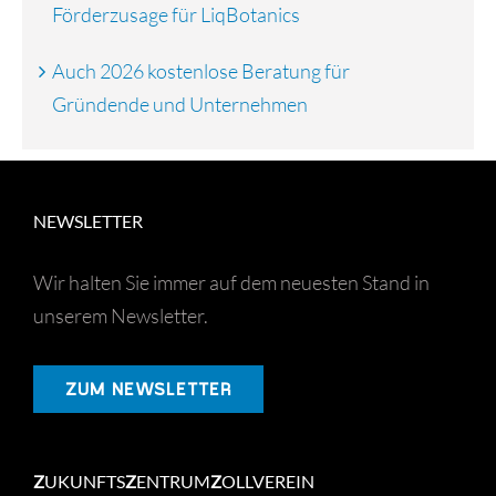
Förderzusage für LiqBotanics
Auch 2026 kostenlose Beratung für
Gründende und Unternehmen
NEWSLETTER
Wir halten Sie immer auf dem neuesten Stand in
unserem Newsletter.
ZUM NEWSLETTER
Z
UKUNFTS
Z
ENTRUM
Z
OLLVEREIN