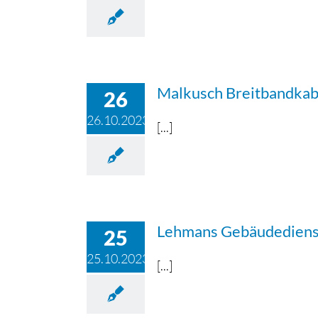
Malkusch Breitbandkabe
26
26.10.2023
[...]
Lehmans Gebäudediens
25
25.10.2023
[...]