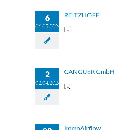
REITZHOFF
6
06.05.2024
[...]
UNTE
ZOLLV
ten Branchen
Die Geschichte der Zeche Zollverein bis heu
CANGUER GmbH
2
02.04.2024
[...]
ImmoAirflow