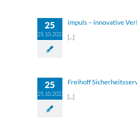
impuls – innovative V
25
25.10.2023
[...]
Freihoff Sicherheitsse
25
25.10.2023
[...]