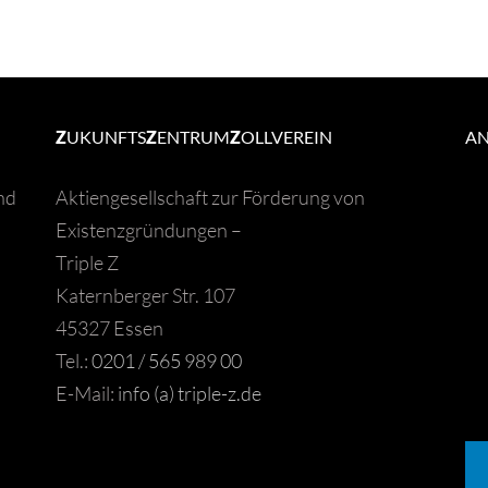
Z
UKUNFTS
Z
ENTRUM
Z
OLLVEREIN
A
nd
Aktiengesellschaft zur Förderung von
Existenzgründungen –
Triple Z
Katernberger Str. 107
45327 Essen
Tel.:
0201 / 565 989 00
E-Mail:
info (a) triple-z.de