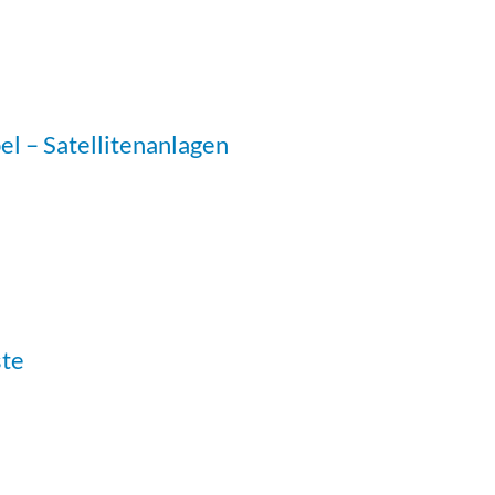
l – Satellitenanlagen
te