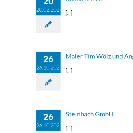
20
20.02.2024
[...]
Maler Tim Wölz und An
26
26.10.2023
[...]
Steinbach GmbH
26
26.10.2023
[...]