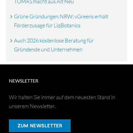
TOMAS macht aus Alt Neu
Grüne Gründungen.NRW: vGreens erhält
Förderzusage für LiqBotanics
Auch 2026 kostenlose Beratung für
Gründende und Unternehmen
NEWSLETTER
Wir halten Sie immer auf dem neuesten Stand in
unserem Newsletter.
ZUM NEWSLETTER