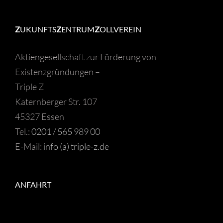
Z
UKUNFTS
Z
ENTRUM
Z
OLLVEREIN
Aktiengesellschaft zur Förderung von
Existenzgründungen –
Triple Z
Katernberger Str. 107
45327 Essen
Tel.:
0201 / 565 989 00
E-Mail:
info (a) triple-z.de
ANFAHRT