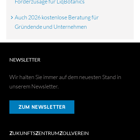
Förderzusage für LiqBotanics
Auch 2026 kostenlose Beratung für
Gründende und Unternehmen
NEWSLETTER
Wir halten Sie immer auf dem neuesten Stand in
unserem Newsletter.
ZUM NEWSLETTER
Z
UKUNFTS
Z
ENTRUM
Z
OLLVEREIN