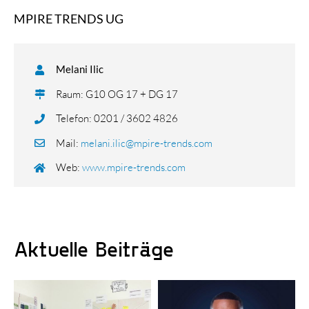
MPIRE TRENDS UG
Melani Ilic
Raum: G10 OG 17 + DG 17
Telefon: 0201 / 3602 4826
Mail:
melani.ilic@mpire-trends.com
Web:
www.mpire-trends.com
Aktuelle Beiträge
KI-gestützte
Erfolgreiche
Kampagnen: