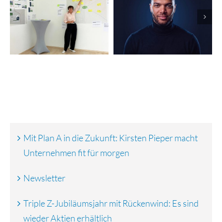
Finanzierungsrunde:
Nevolion
vGreens startet
automatisiert
globalen Rollout
Marketing und
Vertrieb
Mit Plan A in die Zukunft: Kirsten Pieper macht
Unternehmen fit für morgen
Newsletter
Triple Z-Jubiläumsjahr mit Rückenwind: Es sind
wieder Aktien erhältlich