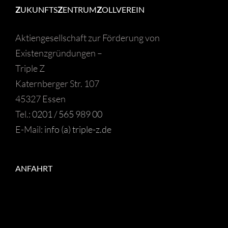
Z
UKUNFTS
Z
ENTRUM
Z
OLLVEREIN
Aktiengesellschaft zur Förderung von
Existenzgründungen –
Triple Z
Katernberger Str. 107
45327 Essen
Tel.:
0201 / 565 989 00
E-Mail:
info (a) triple-z.de
ANFAHRT