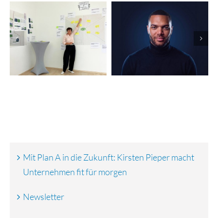
KI-gestützte
Erfolgreiche
Kampagnen:
Finanzierungsrunde:
Nevolion
vGreens startet
automatisiert
globalen Rollout
Marketing und
Vertrieb
Mit Plan A in die Zukunft: Kirsten Pieper macht
Unternehmen fit für morgen
Newsletter