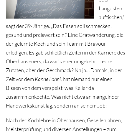
Langusten
auftischen,“
sagt der 39-Jährige. „Das Essen soll schmecken,
gesund und preiswert sein.“ Eine Gratwanderung, die
der gelernte Koch und sein Team mit Bravour
erledigen. Es gab schließlich Zeiten in der Karriere des
Oberhauseners, da war’s eher umgekehrt: teure
Zutaten, aber der Geschmack? Na ja… Damals, in der
Zeit vor dem
Kanne Lohni
, hat niemand nur einen
Bissen von dem verspeist, was Keller da
zusammmenkochte. Was nicht etwa an mangelnder
Handwerkskunst lag, sondern an seinem Job:
Nach der Kochlehre in Oberhausen, Gesellenjahren,
Meisterprüfung und diversen Anstellungen – zum