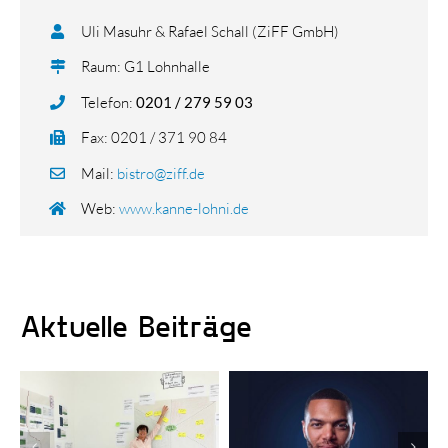
Uli Masuhr & Rafael Schall (ZiFF GmbH)
Raum: G1 Lohnhalle
Telefon:
0201 / 279 59 03
Fax: 0201 / 371 90 84
Mail:
bistro@ziff.de
Web:
www.kanne-lohni.de
Aktuelle Beiträge
KI-gestützte
Erfolgreiche
Kampagnen:
Finanzierungsrunde:
Nevolion