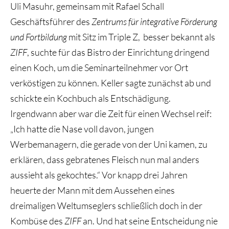
Uli Masuhr, gemeinsam mit Rafael Schall
Geschäftsführer des
Zentrums für integrative Förderung
und Fortbildung
mit Sitz im Triple Z, besser bekannt als
ZIFF
, suchte für das Bistro der Einrichtung dringend
einen Koch, um die Seminarteilnehmer vor Ort
verköstigen zu können. Keller sagte zunächst ab und
schickte ein Kochbuch als Entschädigung.
Irgendwann aber war die Zeit für einen Wechsel reif:
„Ich hatte die Nase voll davon, jungen
Werbemanagern, die gerade von der Uni kamen, zu
erklären, dass gebratenes Fleisch nun mal anders
aussieht als gekochtes.“ Vor knapp drei Jahren
heuerte der Mann mit dem Aussehen eines
dreimaligen Weltumseglers schließlich doch in der
Kombüse des
ZIFF
an. Und hat seine Entscheidung nie