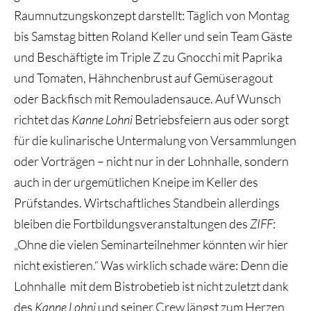
Raumnutzungskonzept darstellt: Täglich von Montag
bis Samstag bitten Roland Keller und sein Team Gäste
und Beschäftigte im Triple Z zu Gnocchi mit Paprika
und Tomaten, Hähnchenbrust auf Gemüseragout
oder Backfisch mit Remouladensauce. Auf Wunsch
richtet das
Kanne Lohni
Betriebsfeiern aus oder sorgt
für die kulinarische Untermalung von Versammlungen
oder Vorträgen – nicht nur in der Lohnhalle, sondern
auch in der urgemütlichen Kneipe im Keller des
Prüfstandes. Wirtschaftliches Standbein allerdings
bleiben die Fortbildungsveranstaltungen des
ZIFF
:
„Ohne die vielen Seminarteilnehmer könnten wir hier
nicht existieren.“ Was wirklich schade wäre: Denn die
Lohnhalle mit dem Bistrobetieb ist nicht zuletzt dank
des
Kanne Lohni
und seiner Crew längst zum Herzen