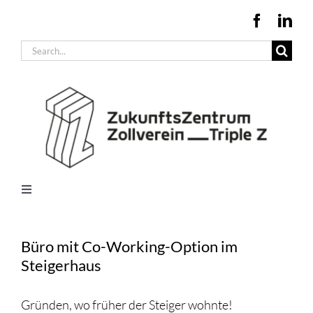
Zum
Inhalt
Suche
springen
nach:
Toggle
Navigation
Büros + Produktionsflächen
Konferenzräume
Büro mit Co-Working-Option im
Steigerhaus
Infrastruktur + Beratung
Unternehmen im Triple Z
Gründen, wo früher der Steiger wohnte!