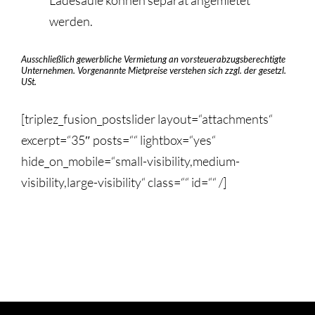
Ladesäule können separat angemietet
werden.
Ausschließlich gewerbliche Vermietung an vorsteuerabzugsberechtigte
Unternehmen.
Vorgenannte Mietpreise verstehen sich zzgl. der gesetzl.
USt.
[triplez_fusion_postslider layout=“attachments“
excerpt=“35″ posts=““ lightbox=“yes“
hide_on_mobile=“small-visibility,medium-
visibility,large-visibility“ class=““ id=““ /]