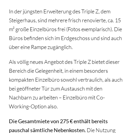
Triple Z-Blog
In der jüngsten Erweiterung des Triple Z, dem
Über uns
Steigerhaus, sind mehrere frisch renovierte, ca. 15
m² große Einzelbüros frei (Fotos exemplarisch). Die
Büros befinden sich im Erdgeschoss und sind auch
über eine Rampe zugänglich.
Als völlig neues Angebot des Triple Z bietet dieser
Bereich die Gelegenheit, in einem besonders
kompakten Einzelbüro sowohl vertraulich, als auch
bei geöffneter Tür zum Austausch mit den
Nachbarn zu arbeiten – Einzelbüro mit Co-
Working-Option also.
Die Gesamtmiete von 275 € enthält bereits
pauschal sämtliche Nebenkosten.
Die Nutzung