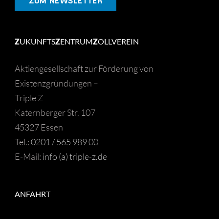
ZUM NEWSLETTER
Z
UKUNFTS
Z
ENTRUM
Z
OLLVEREIN
Aktiengesellschaft zur Förderung von
Existenzgründungen –
Triple Z
Katernberger Str. 107
45327 Essen
Tel.:
0201 / 565 989 00
E-Mail:
info (a) triple-z.de
ANFAHRT