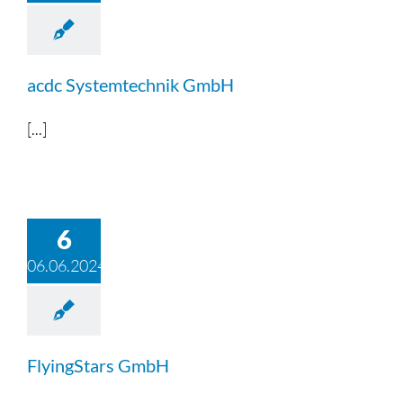
acdc Systemtechnik GmbH
[...]
6
06.06.2024
FlyingStars GmbH