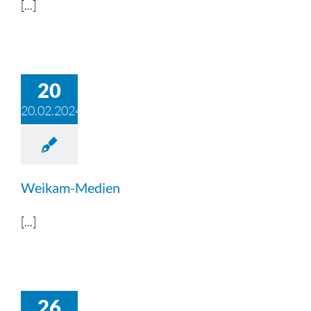
[...]
20
20.02.2024
Weikam-Medien
[...]
26