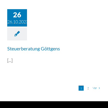
26
26.10.2023
Steuerberatung Göttgens
[...]
Vor
1
2