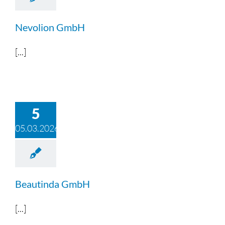
Triple Z-Blog
Nevolion GmbH
Über uns
[...]
5
05.03.2026
Beautinda GmbH
[...]