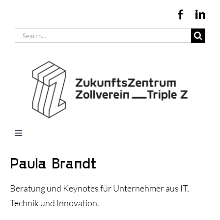
Zum
Inhalt
Suche
springen
nach:
Toggle
Navigation
Büros + Produktionsflächen
Paula Brandt
Konferenzräume
Beratung und Keynotes für Unternehmer aus IT,
Infrastruktur + Beratung
Technik und Innovation.
Unternehmen im Triple Z