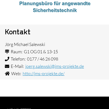
Kontakt
Jörg Michael Salewski
Raum: G1 OG 01 & 13-15
Telefon: 0177 / 46 26 098
E-Mail:
joerg.salewski@jms-projekte.de
Web:
http://jms-projekte.de/