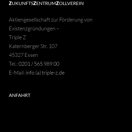
Z
UKUNFTS
Z
ENTRUM
Z
OLLVEREIN
Aktiengesellschaft zur Förderung von
Existenzgründungen –
Triple Z
Katernberger Str. 107
45327 Essen
Tel.:
0201 / 565 989 00
E-Mail:
info (a) triple-z.de
ANFAHRT