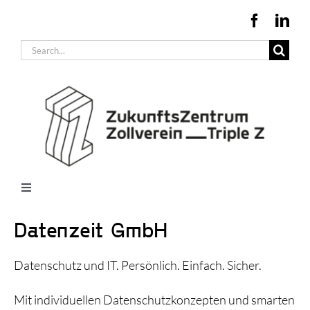
Zum
Inhalt
Suche
springen
nach:
Toggle
Navigation
Büros + Produktionsflächen
Datenzeit GmbH
Konferenzräume
Datenschutz und IT. Persönlich. Einfach. Sicher.
Infrastruktur + Beratung
Unternehmen im Triple Z
Mit individuellen Datenschutzkonzepten und smarten