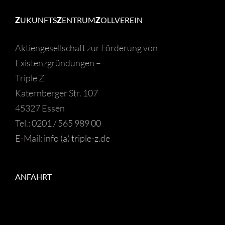
Z
UKUNFTS
Z
ENTRUM
Z
OLLVEREIN
Aktiengesellschaft zur Förderung von
Existenzgründungen –
Triple Z
Katernberger Str. 107
45327 Essen
Tel.:
0201 / 565 989 00
E-Mail:
info (a) triple-z.de
ANFAHRT