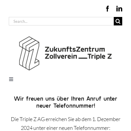
Zum
Inhalt
Suche
springen
nach:
Toggle
Navigation
Büros + Produktionsflächen
Wir freuen uns über Ihren Anruf unter
Konferenzräume
neuer Telefonnummer!
Infrastruktur + Beratung
Die Triple Z AG erreichen Sie ab dem 1. Dezember
Unternehmen im Triple Z
2024 unter einer neuen Telefonnummer: