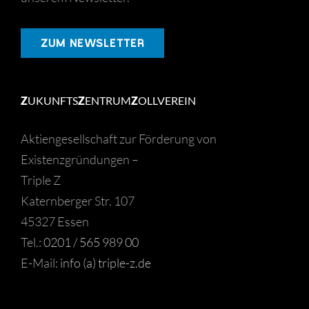
ZUM NEWSLETTER
Z
UKUNFTS
Z
ENTRUM
Z
OLLVEREIN
Aktiengesellschaft zur Förderung von
Existenzgründungen –
Triple Z
Katernberger Str. 107
45327 Essen
Tel.:
0201 / 565 989 00
E-Mail:
info (a) triple-z.de