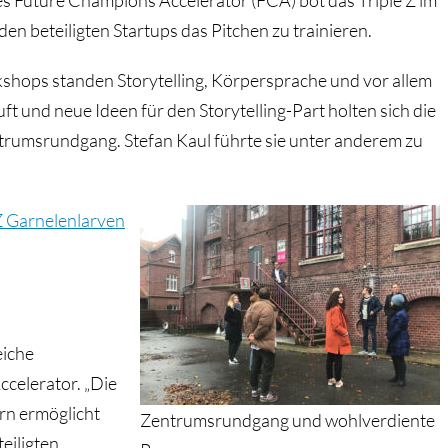
es Future Champions Accelerator (FCA) bot das Triple Z im
n beteiligten Startups das Pitchen zu trainieren.
shops standen Storytelling, Körpersprache und vor allem
Luft und neue Ideen für den Storytelling-Part holten sich die
umsrundgang. Stefan Kaul führte sie unter anderem zu
Z Garnelenlarven
eiche
celerator. „Die
n ermöglicht
Zentrumsrundgang und wohlverdiente
eiligten