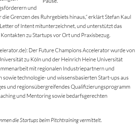
Pause.
gsförderern und
 die Grenzen des Ruhrgebiets hinaus,“ erklärt Stefan Kaul
Letter of Intent mitunterzeichnet, und unterstützt das
 Kontakten zu Startups vor Ort und Praxisbezug.
celerator.de): Der Future Champions Accelerator wurde von
niversität zu Köln und der Heinrich Heine Universität
ammenarbeit mit regionalen Industriepartnern und
n sowie technologie- und wissensbasierten Start-ups aus
ges und regionsübergreifendes Qualifizierungsprogramm
Coaching und Mentoring sowie bedarfsgerechten
men die Startups beim Pitchtraining vermittelt.