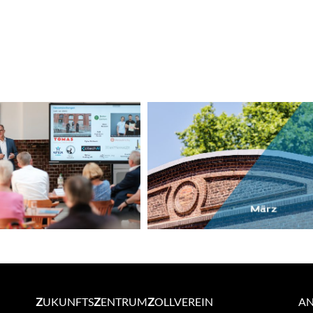
Newsletter
Newsletter
Z
UKUNFTS
Z
ENTRUM
Z
OLLVEREIN
A