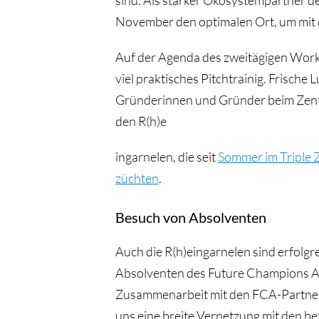
sind. Als starker Ökosystempartner d
November den optimalen Ort, um mit de
Auf der Agenda des zweitägigen Work
viel praktisches Pitchtrainig. Frische 
Gründerinnen und Gründer beim Zentr
den R(h)e
ingarnelen, die seit
Sommer im Triple 
züchten
.
Besuch von Absolventen
Auch die R(h)eingarnelen sind erfolgr
Absolventen des Future Champions Ac
Zusammenarbeit mit den FCA-Partner
uns eine breite Vernetzung mit den bet