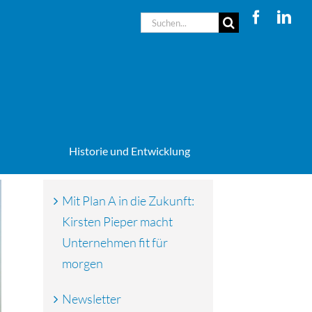
Suche
nach:
Historie und Entwicklung
Mit Plan A in die Zukunft:
Kirsten Pieper macht
Unternehmen fit für
morgen
Newsletter