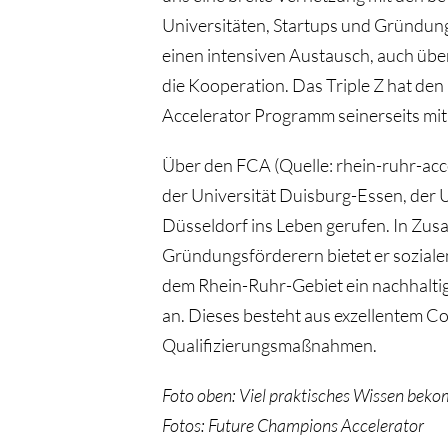
Universitäten, Startups und Gründun
einen intensiven Austausch, auch über
die Kooperation. Das Triple Z hat den 
Accelerator Programm seinerseits mit
Über den FCA (Quelle: rhein-ruhr-ac
der Universität Duisburg-Essen, der U
Düsseldorf ins Leben gerufen. In Zus
Gründungsförderern bietet er soziale
dem Rhein-Ruhr-Gebiet ein nachhalti
an. Dieses besteht aus exzellentem 
Qualifizierungsmaßnahmen.
Foto oben: Viel praktisches Wissen bekom
F
otos: Future Champions Accelerator