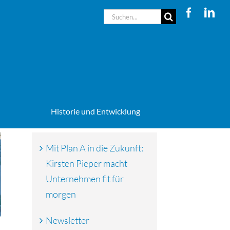
Suche
nach:
Historie und Entwicklung
Mit Plan A in die Zukunft:
Kirsten Pieper macht
Unternehmen fit für
morgen
Newsletter