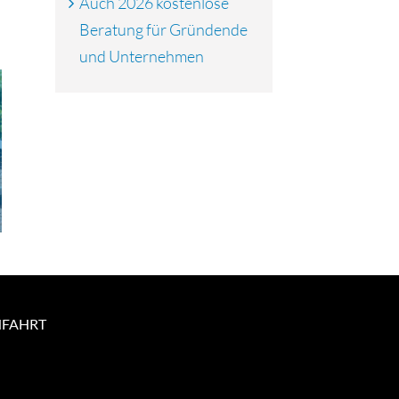
Auch 2026 kostenlose
Beratung für Gründende
und Unternehmen
Triple Z-Jubiläumsjahr
mit Rückenwind: Es
Newsletter
sind wieder Aktien
erhältlich
NFAHRT