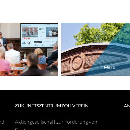
Newsletter
Newsletter
Z
UKUNFTS
Z
ENTRUM
Z
OLLVEREIN
A
nd
Aktiengesellschaft zur Förderung von