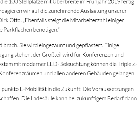
ie 100 Stellplätze mit Überbreite im Frühjahr 2019 fertig
 reagieren wir auf die zunehmende Auslastung unserer
k Otto. „Ebenfalls steigt die Mitarbeiterzahl einiger
e Parkflächen benötigen.“
d brach. Sie wird eingezäunt und gepflastert. Einige
gung stehen, der Großteil wird für Konferenzen und
ystem mit moderner LED-Beleuchtung können die Triple Z-
n Konferenzräumen und allen anderen Gebäuden gelangen.
in punkto E-Mobilität in die Zukunft: Die Voraussetzungen
schaffen. Die Ladesäule kann bei zukünftigem Bedarf dann