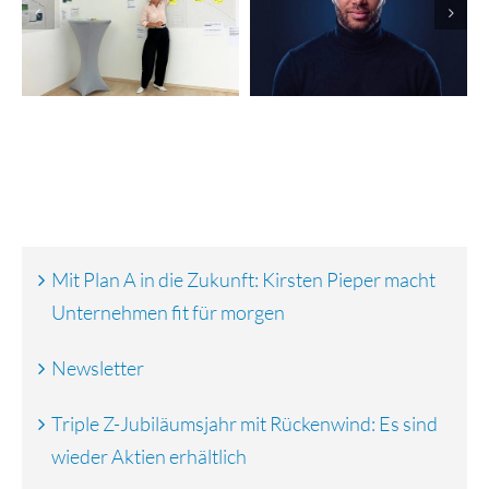
Finanzierungsrunde:
Nevolion
vGreens startet
automatisiert
globalen Rollout
Marketing und
Vertrieb
Mit Plan A in die Zukunft: Kirsten Pieper macht
Unternehmen fit für morgen
Newsletter
Triple Z-Jubiläumsjahr mit Rückenwind: Es sind
wieder Aktien erhältlich