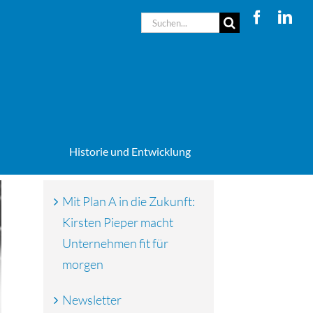
Suche
nach:
Historie und Entwicklung
Mit Plan A in die Zukunft:
Kirsten Pieper macht
Unternehmen fit für
morgen
Newsletter