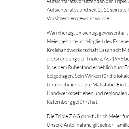
Aufsichtsratsvorsitzenden der Triple 
Aufsichtsrates und seit 2011 sein ste
Vorsitzenden gewählt wurde.
Warmherzig, umsichtig, gewissenhaft u
Meier gehörte als Mitglied des Essen
Kreishandwerkerschaft Essen seit Mit
die Gründung der Triple Z AG 1996 be
in seinem Ruhestand erheblich zum 
beigetragen. Sein Wirken für die loka
Unternehmen setzte Maßstäbe. Ein b
Handwerksbetrieben und regionalen Ak
Katernberg geführt hat.
Die Triple Z AG dankt Ulrich Meier f
Unsere Anteilnahme gilt seiner Familie