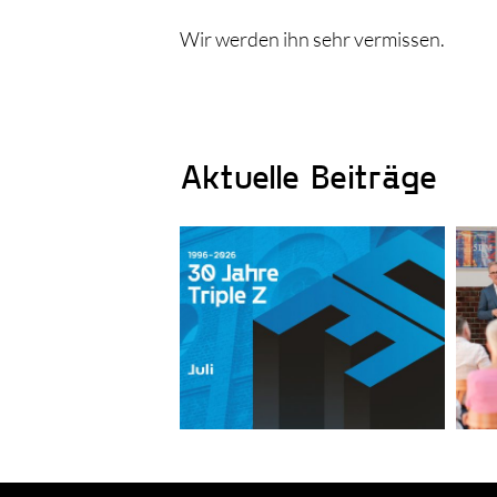
Wir werden ihn sehr vermissen.
Aktuelle Beiträge
Triple Z-Jubiläumsjahr
mit Rückenwind: Es
Newsletter
sind wieder Aktien
erhältlich