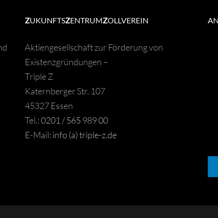
Z
UKUNFTS
Z
ENTRUM
Z
OLLVEREIN
A
nd
Aktiengesellschaft zur Förderung von
Existenzgründungen –
Triple Z
Katernberger Str. 107
45327 Essen
Tel.:
0201 / 565 989 00
E-Mail:
info (a) triple-z.de