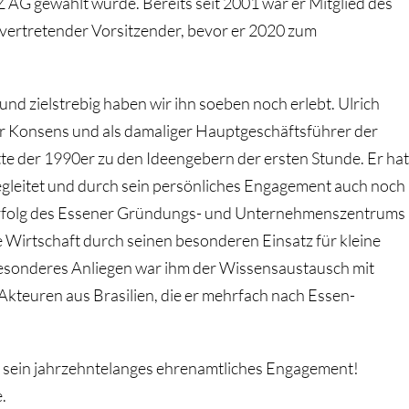
Z AG gewählt wurde. Bereits seit 2001 war er Mitglied des
llvertretender Vorsitzender, bevor er 2020 zum
nd zielstrebig haben wir ihn soeben noch erlebt. Ulrich
er Konsens und als damaliger Hauptgeschäftsführer der
te der 1990er zu den Ideengebern der ersten Stunde. Er hat
gleitet und durch sein persönliches Engagement auch noch
Erfolg des Essener Gründungs- und Unternehmenszentrums
le Wirtschaft durch seinen besonderen Einsatz für kleine
esonderes Anliegen war ihm der Wissensaustausch mit
teuren aus Brasilien, die er mehrfach nach Essen-
ür sein jahrzehntelanges ehrenamtliches Engagement!
.