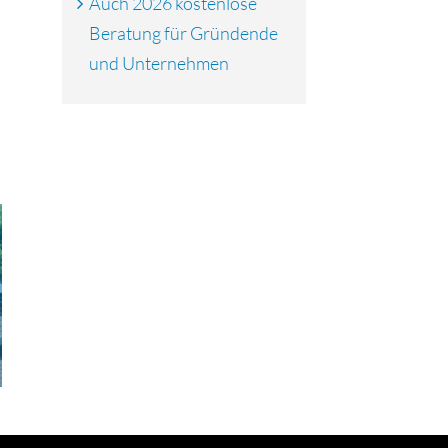
Auch 2026 kostenlose
Beratung für Gründende
und Unternehmen
Triple Z-Jubiläumsjahr
mit Rückenwind: Es
Newsletter
sind wieder Aktien
erhältlich