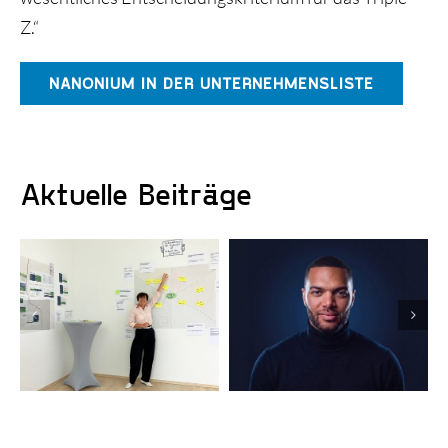
Z.“
NANONIUM IN DER UNTERNEHMENSLISTE
Aktuelle Beiträge
KI-gestützte
Erfolgreiche
Kampagnen:
Finanzierungsrunde:
Nevolion
vGreens startet
automatisiert
globalen Rollout
Marketing und
Vertrieb